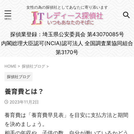
女性の為の探偵社としてあなたに寄り添います
探偵業登録：埼玉県公安委員会 第43070085号
内閣総理大臣認可(NCIA)認可法人 全国調査業協同組合
第3170号
HOME
>
探偵社ブログ
>
探偵社ブログ
養育費とは？
2023年11月2日
養育費は「養育費早見表」を目安に支払方法と期間
を決めましょう。
相手の年収や、子供の数、自分が働いているかどう