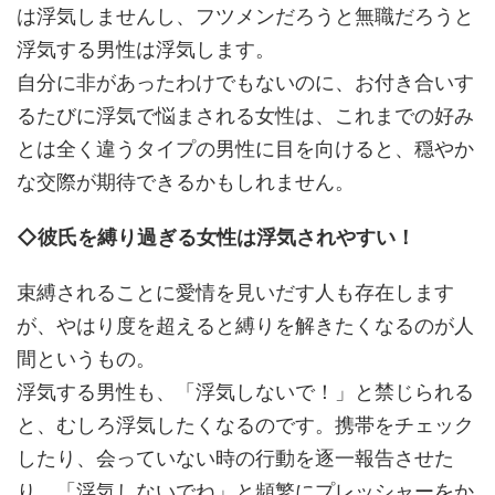
は浮気しませんし、フツメンだろうと無職だろうと
浮気する男性は浮気します。
自分に非があったわけでもないのに、お付き合いす
るたびに浮気で悩まされる女性は、これまでの好み
とは全く違うタイプの男性に目を向けると、穏やか
な交際が期待できるかもしれません。
◇彼氏を縛り過ぎる女性は浮気されやすい！
束縛されることに愛情を見いだす人も存在します
が、やはり度を超えると縛りを解きたくなるのが人
間というもの。
浮気する男性も、「浮気しないで！」と禁じられる
と、むしろ浮気したくなるのです。携帯をチェック
したり、会っていない時の行動を逐一報告させた
り、「浮気しないでね」と頻繁にプレッシャーをか