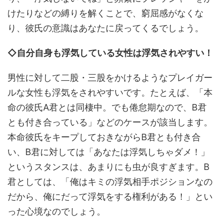
けたりなどの縛りを解くことで、窮屈感がなくな
り、彼氏の意識はあなたに戻ってくるでしょう。
◇自分自身も浮気している女性は浮気されやすい！
男性に対して二股・三股をかけるようなプレイガー
ルな女性も浮気をされやすいです。たとえば、「本
命の彼氏A君とは同棲中。でも倦怠期なので、B君
とも付き合っている」などのケースが該当します。
本命彼氏をキープしておきながらB君とも付き合
い、B君に対しては「あなたは浮気しちゃダメ！」
というスタンスは、あまりにも虫が良すぎます。B
君としては、「俺はキミの浮気相手ポジションなの
だから、俺にだって浮気をする権利がある！」とい
った心境なのでしょう。