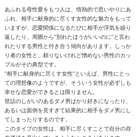
あふれる母性愛をもつ人は、情熱的で思いやりにあ
ふれ、相手に献身的に尽くす女性的な魅力をもって
いますが、恋愛関係になるたびに相手が浮気を繰り
返したり、周囲から“別れたほうがいいのに”と言わ
れたりする男性と付き合う傾向があります。しっか
り者の女性と、頼りないけれど憎めない男性のカッ
プルがその典型です。
“相手に献身的に尽くす女性”といえば、男性にとっ
ての理想像のようですが、そういう女性が必ずしも
幸せな恋愛ができるとは限りません。
世話のしがいのあるダメ男ばかり好きになったり、
あるいは面倒を見すぎて結果的に相手をダメ男にし
てしまったりするのです。
このタイプの女性は、相手に尽くすことで自分の存