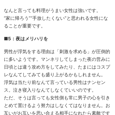
なんと言っても料理がうまい女性は強いです。
“家に帰ろう”“手放したくない”と思われる女性にな
ることが重要です。
■5：夜はメリハリを
男性が浮気をする理由は「刺激を求める」が圧倒的
に多いようです。マンネリしてしまった夜の営みに
日頃とは違う攻め方をしてみたり、たまにはコスプ
レなんてしてみても盛り上がるかもしれません。
浮気は当たり前なんて言っている男性はナンセン
ス。泣き寝入りなんてしなくていいのです。
ただ、そうは言っても女性側も常に男子の心を引き
とめて置けるよう努力はしなくてはなりません。お
互いがお互いを思い合える相手になれたら素敵です