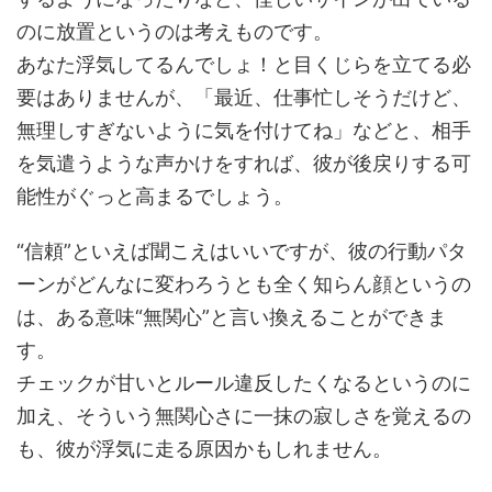
のに放置というのは考えものです。
あなた浮気してるんでしょ！と目くじらを立てる必
要はありませんが、「最近、仕事忙しそうだけど、
無理しすぎないように気を付けてね」などと、相手
を気遣うような声かけをすれば、彼が後戻りする可
能性がぐっと高まるでしょう。
“信頼”といえば聞こえはいいですが、彼の行動パタ
ーンがどんなに変わろうとも全く知らん顔というの
は、ある意味“無関心”と言い換えることができま
す。
チェックが甘いとルール違反したくなるというのに
加え、そういう無関心さに一抹の寂しさを覚えるの
も、彼が浮気に走る原因かもしれません。