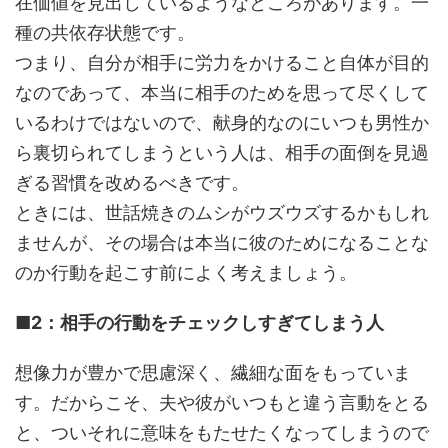
在価値を見出しているようなところがあります。一
種の共依存状態です。
つまり、自分が相手に労力をかけること自体が目的
なのであって、本当に相手のためを思って尽くして
いるわけではないので、献身的なのにいつも男性か
ら裏切られてしまうという人は、相手の面倒を見過
ぎる習慣を改めるべきです。
ときには、世話焼きのムシがウズウズするかもしれ
ませんが、その場合は本当に彼のためになることな
のか行動を起こす前によく考えましょう。
■2：相手の行動をチェックしすぎてしまう人
想像力が豊かで思慮深く、繊細な面をもっていま
す。だからこそ、夫や彼がいつもと違う言動をとる
と、ついそれに意味をもたせたくなってしまうので