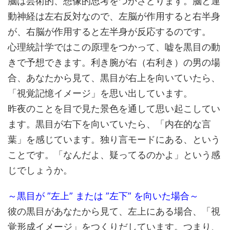
脳は芸術的、想像的思考をつかさどります。脳と運
動神経は左右反対なので、左脳が作用すると右半身
が、右脳が作用すると左半身が反応するのです。
心理統計学ではこの原理をつかって、嘘を黒目の動
きで予想できます。利き腕が右（右利き）の男の場
合、あなたから見て、黒目が右上を向いていたら、
「視覚記憶イメージ」を思い出しています。
昨夜のことを目で見た景色を通して思い起こしてい
ます。黒目が右下を向いていたら、「内在的な言
葉」を感じています。独り言モードにある、という
ことです。「なんだよ、疑ってるのかよ」という感
じでしょうか。
～黒目が ”左上” または ”左下” を向いた場合～
彼の黒目があなたから見て、左上にある場合、「視
覚形成イメージ」をつくりだしています。つまり、