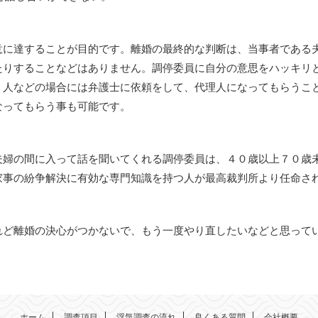
意に達することが目的です。離婚の最終的な判断は、当事者である
たりすることなどはありません。調停委員に自分の意思をハッキリ
う人などの場合には弁護士に依頼をして、代理人になってもらうこ
なってもらう事も可能です。
夫婦の間に入って話を聞いてくれる調停委員は、４０歳以上７０歳
家事の紛争解決に有効な専門知識を持つ人が最高裁判所より任命さ
れど離婚の決心がつかないで、もう一度やり直したいなどと思って
。
ホーム
調査項目
浮気調査の流れ
良くある質問
会社概要