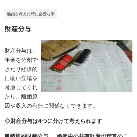
離婚を考えた時に必要な事
財産分与
財産分与は、
年金を分割で
きたり経済的
に弱い立場を
考慮してくれ
たり、離婚原
因や収入の有無に関係なくできます。
◇財産分与は4つに分けて考えられます
■精算的財産分与……婚姻中の共有財産の精算のこ