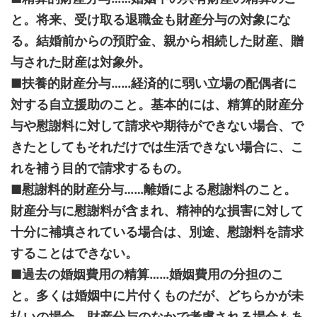
と。
将来、受け取る退職金も財産分与の対象にな
る。結婚前からの預貯金、親から相続した財産、贈
与された財産は対象外。
■扶養的財産分与……経済的に弱い立場の配偶者に
対する自立援助のこと。基本的には、精算的財産分
与や慰謝料に対して請求や期待ができない場合、で
きたとしてもそれだけでは生活できない場合に、こ
れを補う目的で請求するもの。
■慰謝料的財産分与……離婚による慰謝料のこと。
財産分与に慰謝料が含まれ、精神的な損害に対して
十分に補填されている場合は、別途、慰謝料を請求
することはできない。
■過去の婚姻費用の精算……婚姻費用の分担のこ
と。多くは婚姻中に片付くものだが、どちらかが未
払いの場合、財産分与のなかで考慮される場合もあ