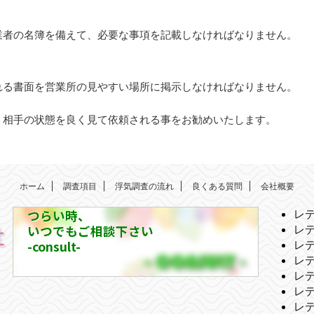
業者の名簿を備えて、必要な事項を記載しなければなりません。
れる書面を営業所の見やすい場所に掲示しなければなりません。
、相手の状態を良く見て依頼される事をお勧めいたします。
ホーム
調査項目
浮気調査の流れ
良くある質問
会社概要
つらい時、
レ
いつでもご相談下さい
レ
-consult-
レ
レ
レ
レ
レ