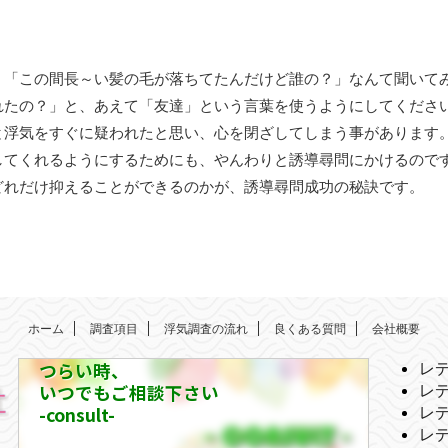
、「この間長～い髪の毛が落ちてたんだけど誰の？」なんて聞いて
れたの？」と、あえて「友達」という言葉を使うようにしてくださ
と浮気をすぐに疑われたと思い、心を閉ざしてしまう事があります
してくれるようにするためにも、やんわりと誘導尋問にかけるので
どれだけ抑えることができるのかが、誘導尋問成功の秘訣です。
ホーム
調査項目
浮気調査の流れ
良くある質問
会社概要
つらい時、
レ
いつでもご相談下さい
レ
-consult-
レ
レ