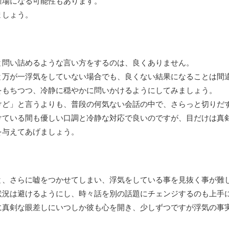
羅場になる可能性もあります。
ましょう。
と問い詰めるような言い方をするのは、良くありません。
と万が一浮気をしていない場合でも、良くない結果になることは間
をもちつつ、冷静に穏やかに問いかけるようにしてみましょう。
けど」と言うよりも、普段の何気ない会話の中で、さらっと切りだ
けている間も優しい口調と冷静な対応で良いのですが、目だけは真
を与えてあげましょう。
と、さらに嘘をつかせてしまい、浮気をしている事を見抜く事が難
状況は避けるようにし、時々話を別の話題にチェンジするのも上手
に真剣な眼差しにいつしか彼も心を開き、少しずつですが浮気の事