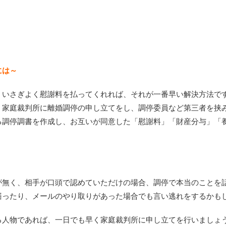
には～
、いさぎよく慰謝料を払ってくれれば、それが一番早い解決方法で
、家庭裁判所に離婚調停の申し立てをし、調停委員など第三者を挟
る調停調書を作成し、お互いが同意した「慰謝料」「財産分与」「
が無く、相手が口頭で認めていただけの場合、調停で本当のことを話
繕ったり、メールのやり取りがあった場合でも言い逃れをするかも
る人物であれば、一日でも早く家庭裁判所に申し立てを行いましょ