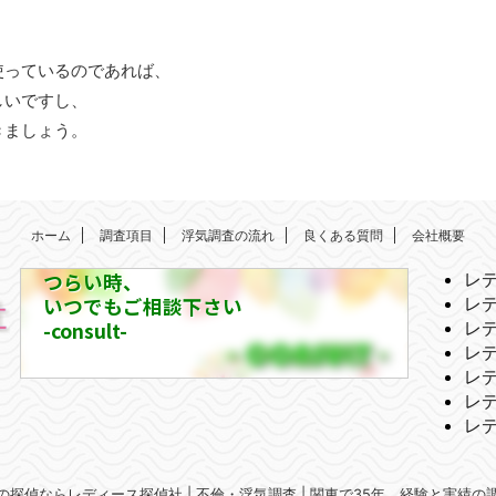
使っているのであれば、
しいですし、
きましょう。
ホーム
調査項目
浮気調査の流れ
良くある質問
会社概要
つらい時、
レ
いつでもご相談下さい
レ
-consult-
レ
レ
レ
レ
レ
京都の探偵ならレディース探偵社 | 不倫・浮気調査 | 関東で35年、経験と実績