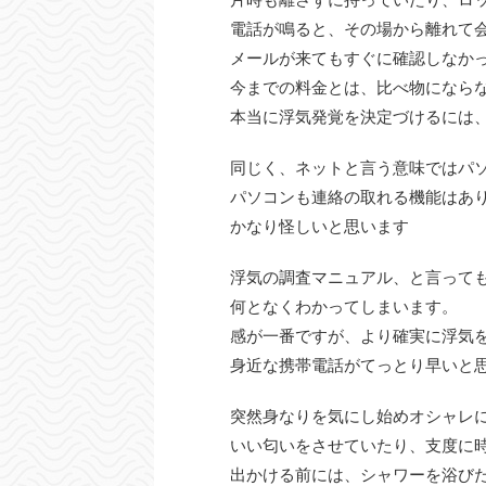
電話が鳴ると、その場から離れて
メールが来てもすぐに確認しなか
今までの料金とは、比べ物になら
本当に浮気発覚を決定づけるには
同じく、ネットと言う意味ではパ
パソコンも連絡の取れる機能はあ
かなり怪しいと思います
浮気の調査マニュアル、と言って
何となくわかってしまいます。
感が一番ですが、より確実に浮気
身近な携帯電話がてっとり早いと
突然身なりを気にし始めオシャレ
いい匂いをさせていたり、支度に
出かける前には、シャワーを浴び