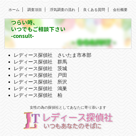
ホーム
調査項目
浮気調査の流れ
良くある質問
会社概要
つらい時、
いつでもご相談下さい
-consult-
レディース探偵社 さいたま市本部
レディース探偵社 群馬
レディース探偵社 茨城
レディース探偵社 戸田
レディース探偵社 所沢
レディース探偵社 鴻巣
レディース探偵社 柏
女性の為の探偵社としてあなたに寄り添います