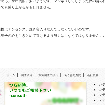
求める」が圧倒的に多いようです。マンネリしてしまった夜の営み
みても盛り上がるかもしれません。
男性はナンセンス。泣き寝入りなんてしなくていいのです。
に男子の心を引きとめて置けるよう努力はしなくてはなりません。
ホーム
調査項目
浮気調査の流れ
良くある質問
会社概要
つらい時、
レ
いつでもご相談下さい
レ
-consult-
レ
レ