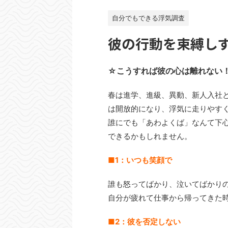
自分でもできる浮気調査
彼の行動を束縛し
☆こうすれば彼の心は離れない
春は進学、進級、異動、新人入社
は開放的になり、浮気に走りやす
誰にでも「あわよくば」なんて下
できるかもしれません。
■1：いつも笑顔で
誰も怒ってばかり、泣いてばかり
自分が疲れて仕事から帰ってきた
■2：彼を否定しない