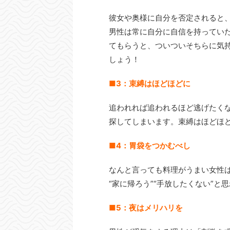
彼女や奥様に自分を否定されると
男性は常に自分に自信を持ってい
てもらうと、ついついそちらに気
しょう！
■3：束縛はほどほどに
追われれば追われるほど逃げたく
探してしまいます。束縛はほどほ
■4：胃袋をつかむべし
なんと言っても料理がうまい女性
“家に帰ろう”“手放したくない”
■5：夜はメリハリを