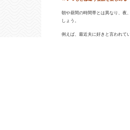
朝や昼間の時間帯とは異なり、夜
しょう。
例えば、最近夫に好きと言われて
明けてみるといいでしょう。
日中は子供のことや仕事のこと、
晩酌のときは、夫婦ではなく、男
特にデリケートな性生活の問題は
晩酌のときには、いつもとは違う
しれません。
結婚当初のようなラブラブ感が少
間を楽しんでみてはどうでしょう
夜という独特な雰囲気と適度に体