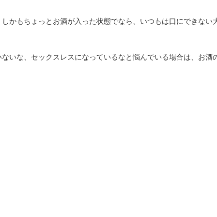
、しかもちょっとお酒が入った状態でなら、いつもは口にできない
いないな、セックスレスになっているなと悩んでいる場合は、お酒
隣近所の話しなどが中心になります。
と女としての会話を十分に楽しむことができるはずです。
、酒の力をかりることで意外とすんなり解消できるかもしれません
雰囲気をより楽しめるように、薄化粧をしたり、ちょっとセクシー
し減ったなと思った場合にも、美味しいお酒とそれに合うつまみを
。
中に回ったアルコールが、夫婦を男と女の関係に引き戻すことは、