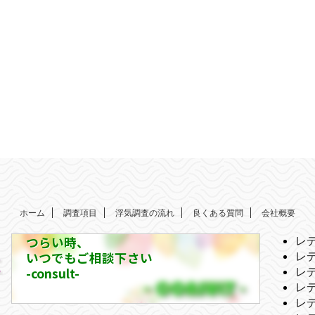
ホーム
調査項目
浮気調査の流れ
良くある質問
会社概要
つらい時、
レ
いつでもご相談下さい
レ
-consult-
レ
レ
レ